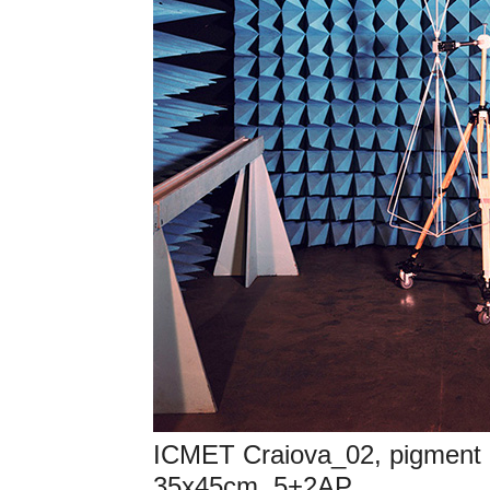
ICMET Craiova_02, pigment 
35x45cm, 5+2AP